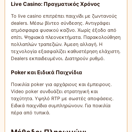
Live Casino: Πραγματικός Χρόνος
Το live casino επιτρέπει παιχνίδι με ζωντανούς
dealers. Μέσω βίντεο σύνδεσης. Αντιγράφει
ατμόσφαιρα φυσικού καζίνο. Χωρίς έξοδο από
σπίτι. Ψηφιακά πλεονεκτήματα. Παρακολούθηση
πολλαπλών τραπεζιών. Άμεση αλλαγή. Η
τεχνολογία εξασφαλίζει καθυστέρηση ελάχιστη.
Dealers εκπαιδευμένοι. Διατηρούν ρυθμό.
Poker και Ειδικά Παιχνίδια
Ποικιλία poker για αρχάριους και έμπειρους.
Video poker συνδυάζει στρατηγική και
ταχύτητα. Υψηλό RTP με σωστές αποφάσεις.
Ειδικά παιχνίδια συμπληρώνουν. Για ποικιλία
πέρα από τυπικά.