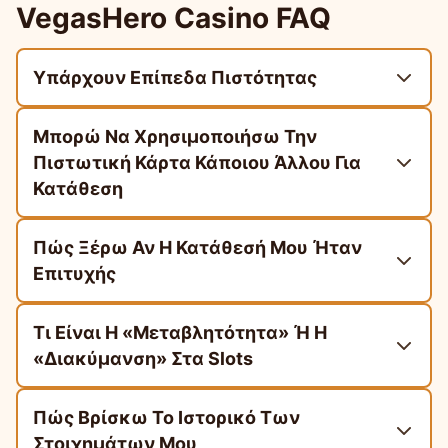
VegasHero Casino FAQ
Υπάρχουν Επίπεδα Πιστότητας
Μπορώ Να Χρησιμοποιήσω Την
Πιστωτική Κάρτα Κάποιου Άλλου Για
Κατάθεση
Πώς Ξέρω Αν Η Κατάθεσή Μου Ήταν
Επιτυχής
Τι Είναι Η «Μεταβλητότητα» Ή Η
«Διακύμανση» Στα Slots
Πώς Βρίσκω Το Ιστορικό Των
Στοιχημάτων Μου