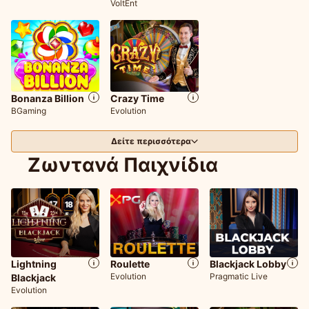
VoltEnt
Bonanza Billion
Crazy Time
BGaming
Evolution
Δείτε περισσότερα
Ζωντανά Παιχνίδια
Lightning
Roulette
Blackjack Lobby
Evolution
Pragmatic Live
Blackjack
Evolution