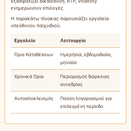
εξασφαλίζει δικαιοσύνη. RTP, volatility
ενημερώνουν επιλογές.
Η παρακάτω πίνακας παρουσιάζει εργαλεία
υπεύθυνου παιχνιδιού.
Εργαλείο
Λειτουργία
Όρια Καταθέσεων
Ημερήσια, εβδομαδιαία,
μηνιαία
Χρονικά Όρια
Περιορισμός διάρκειας
συνεδρίας
Αυτοαποκλεισμός
Παύση λογαριασμού για
επιλεγμένη περίοδο