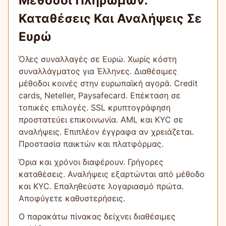
Μέθοδοι Πληρωμών:
Καταθέσεις Και Αναλήψεις Σε
Ευρώ
Όλες συναλλαγές σε Ευρώ. Χωρίς κόστη
συναλλάγματος για Έλληνες. Διαθέσιμες
μέθοδοι κοινές στην ευρωπαϊκή αγορά. Credit
cards, Neteller, Paysafecard. Επέκταση σε
τοπικές επιλογές. SSL κρυπτογράφηση
προστατεύει επικοινωνία. AML και KYC σε
αναλήψεις. Επιπλέον έγγραφα αν χρειάζεται.
Προστασία παικτών και πλατφόρμας.
Όρια και χρόνοι διαφέρουν. Γρήγορες
καταθέσεις. Αναλήψεις εξαρτώνται από μέθοδο
και KYC. Επαληθεύστε λογαριασμό πρώτα.
Αποφύγετε καθυστερήσεις.
Ο παρακάτω πίνακας δείχνει διαθέσιμες