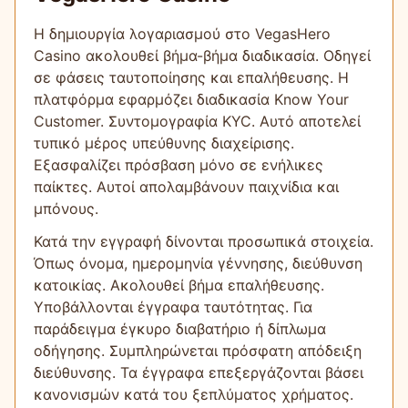
Η δημιουργία λογαριασμού στο VegasHero
Casino ακολουθεί βήμα-βήμα διαδικασία. Οδηγεί
σε φάσεις ταυτοποίησης και επαλήθευσης. Η
πλατφόρμα εφαρμόζει διαδικασία Know Your
Customer. Συντομογραφία KYC. Αυτό αποτελεί
τυπικό μέρος υπεύθυνης διαχείρισης.
Εξασφαλίζει πρόσβαση μόνο σε ενήλικες
παίκτες. Αυτοί απολαμβάνουν παιχνίδια και
μπόνους.
Κατά την εγγραφή δίνονται προσωπικά στοιχεία.
Όπως όνομα, ημερομηνία γέννησης, διεύθυνση
κατοικίας. Ακολουθεί βήμα επαλήθευσης.
Υποβάλλονται έγγραφα ταυτότητας. Για
παράδειγμα έγκυρο διαβατήριο ή δίπλωμα
οδήγησης. Συμπληρώνεται πρόσφατη απόδειξη
διεύθυνσης. Τα έγγραφα επεξεργάζονται βάσει
κανονισμών κατά του ξεπλύματος χρήματος.