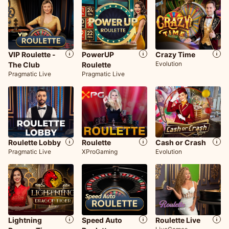
VIP Roulette -
PowerUP
Crazy Time
Evolution
The Club
Roulette
Pragmatic Live
Pragmatic Live
Roulette Lobby
Roulette
Cash or Crash
Pragmatic Live
XProGaming
Evolution
Lightning
Speed Auto
Roulette Live