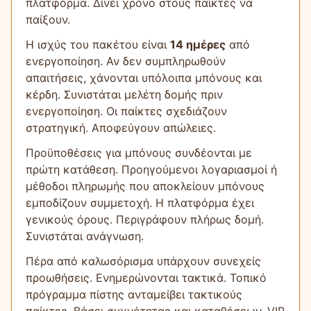
πλατφόρμα. Δίνει χρόνο στους παίκτες να
παίξουν.
Η ισχύς του πακέτου είναι
14 ημέρες
από
ενεργοποίηση. Αν δεν συμπληρωθούν
απαιτήσεις, χάνονται υπόλοιπα μπόνους και
κέρδη. Συνιστάται μελέτη δομής πριν
ενεργοποίηση. Οι παίκτες σχεδιάζουν
στρατηγική. Αποφεύγουν απώλειες.
Προϋποθέσεις για μπόνους συνδέονται με
πρώτη κατάθεση. Προηγούμενοι λογαριασμοί ή
μέθοδοι πληρωμής που αποκλείουν μπόνους
εμποδίζουν συμμετοχή. Η πλατφόρμα έχει
γενικούς όρους. Περιγράφουν πλήρως δομή.
Συνιστάται ανάγνωση.
Πέρα από καλωσόρισμα υπάρχουν συνεχείς
προωθήσεις. Ενημερώνονται τακτικά. Τοπικό
πρόγραμμα πίστης ανταμείβει τακτικούς
παίκτες. Βάσει συχνότητας και καταθέσεων. VIP