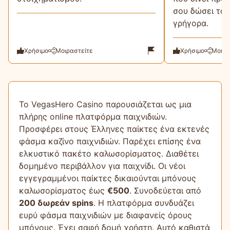
σου δώσει τα
γρήγορα.
Χρήσιμο
Μοιραστείτε
Χρήσιμο
Μοιρα
Το VegasHero Casino παρουσιάζεται ως μια
πλήρης online πλατφόρμα παιχνιδιών.
Προσφέρει στους Έλληνες παίκτες ένα εκτενές
φάσμα καζίνο παιχνιδιών. Παρέχει επίσης ένα
ελκυστικό πακέτο καλωσορίσματος. Διαθέτει
δομημένο περιβάλλον για παιχνίδι. Οι νέοι
εγγεγραμμένοι παίκτες δικαιούνται μπόνους
καλωσορίσματος έως
€500
. Συνοδεύεται από
200 δωρεάν spins
. Η πλατφόρμα συνδυάζει
ευρύ φάσμα παιχνιδιών με διαφανείς όρους
μπόνους. Έχει σαφή δομή χρήστη. Αυτό καθιστά