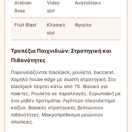
Arabian
Video
Ανατολίτικο
Rose
slot
Fruit Blast
Κλασικό
Φρούτα
slot
Τραπέζια Παιχνιδιών: Στρατηγική και
Πιθανότητες
Παρουσιάζονται blackjack, ρουλέτα, baccarat.
Χαμηλό house edge με σωστή στρατηγική. Στο
blackjack πέφτει κάτω από 1%. Ιδανικό για
παίκτες. Ρουλέτα σε παραλλαγές. Ευρωπαϊκή με
ένα μηδέν προτιμάται. Λιγότερο πλεονέκτημα
καζίνο. Βασικές στρατηγικές βελτιώνουν
πιθανότητες. Μακροπρόθεσμα μειώνουν
απώλειες.