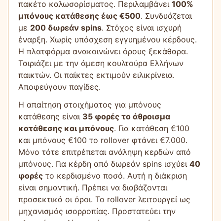
πακέτο καλωσορίσματος. Περιλαμβάνει
100%
μπόνους κατάθεσης έως €500
. Συνδυάζεται
με
200 δωρεάν spins
. Στόχος είναι ισχυρή
έναρξη. Χωρίς υπόσχεση εγγυημένου κέρδους.
Η πλατφόρμα ανακοινώνει όρους ξεκάθαρα.
Ταιριάζει με την άμεση κουλτούρα Ελλήνων
παικτών. Οι παίκτες εκτιμούν ειλικρίνεια.
Αποφεύγουν παγίδες.
Η απαίτηση στοιχήματος για μπόνους
κατάθεσης είναι
35 φορές το άθροισμα
κατάθεσης και μπόνους
. Για κατάθεση €100
και μπόνους €100 το rollover φτάνει €7.000.
Μόνο τότε επιτρέπεται ανάληψη κερδών από
μπόνους. Για κέρδη από δωρεάν spins ισχύει
40
φορές
το κερδισμένο ποσό. Αυτή η διάκριση
είναι σημαντική. Πρέπει να διαβάζονται
προσεκτικά οι όροι. Το rollover λειτουργεί ως
μηχανισμός ισορροπίας. Προστατεύει την