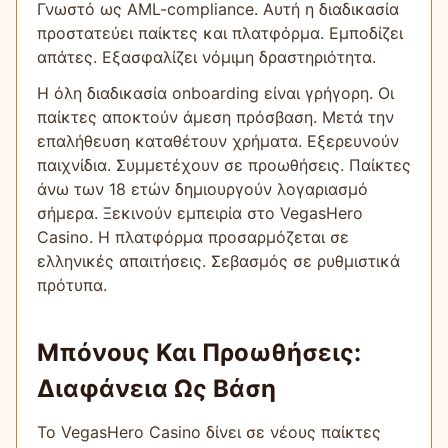
Γνωστό ως AML-compliance. Αυτή η διαδικασία
προστατεύει παίκτες και πλατφόρμα. Εμποδίζει
απάτες. Εξασφαλίζει νόμιμη δραστηριότητα.
Η όλη διαδικασία onboarding είναι γρήγορη. Οι
παίκτες αποκτούν άμεση πρόσβαση. Μετά την
επαλήθευση καταθέτουν χρήματα. Εξερευνούν
παιχνίδια. Συμμετέχουν σε προωθήσεις. Παίκτες
άνω των 18 ετών δημιουργούν λογαριασμό
σήμερα. Ξεκινούν εμπειρία στο VegasHero
Casino. Η πλατφόρμα προσαρμόζεται σε
ελληνικές απαιτήσεις. Σεβασμός σε ρυθμιστικά
πρότυπα.
Μπόνους Και Προωθήσεις:
Διαφάνεια Ως Βάση
Το VegasHero Casino δίνει σε νέους παίκτες