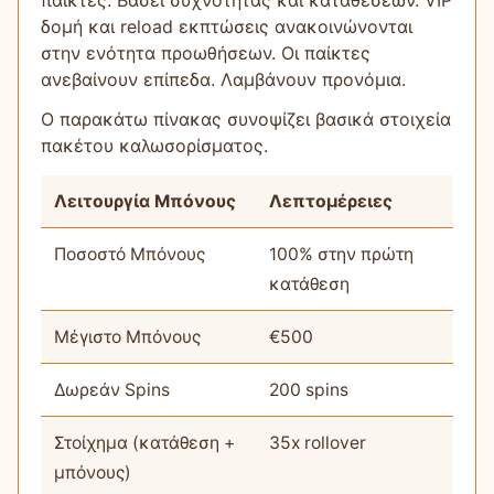
δομή και reload εκπτώσεις ανακοινώνονται
στην ενότητα προωθήσεων. Οι παίκτες
ανεβαίνουν επίπεδα. Λαμβάνουν προνόμια.
Ο παρακάτω πίνακας συνοψίζει βασικά στοιχεία
πακέτου καλωσορίσματος.
Λειτουργία Μπόνους
Λεπτομέρειες
Ποσοστό Μπόνους
100% στην πρώτη
κατάθεση
Μέγιστο Μπόνους
€500
Δωρεάν Spins
200 spins
Στοίχημα (κατάθεση +
35x rollover
μπόνους)